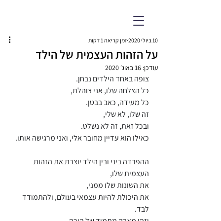
ד״ר שרון ליפשיץ אשווגה
פסיכולוגית חינוכית מומחית
10 ביולי 2020
זמן קריאה 1 דקות
על הזהות העצמית של הילד
עודכן:
16 באוג׳ 2020
צופה באחד הילדים נבחן. 
כל הצלחה שלו, אני צוהלת,
כל מעידה, כאב בבטן.
זה שלו, לא שלי,
ובכל זאת, זה לא נשלט.
כאילו הוא עדיין מחובר אלי, ואני מרגישה אותו.
ההפרדה ביני ובין הילד יוצרת את הזהות 
העצמית שלו,
את השונות שלו ממני,
את היכולת להיות עצמאי בעולם, ולהתמודד 
לבד.
וזהו מאבק מתמיד של הורה – 