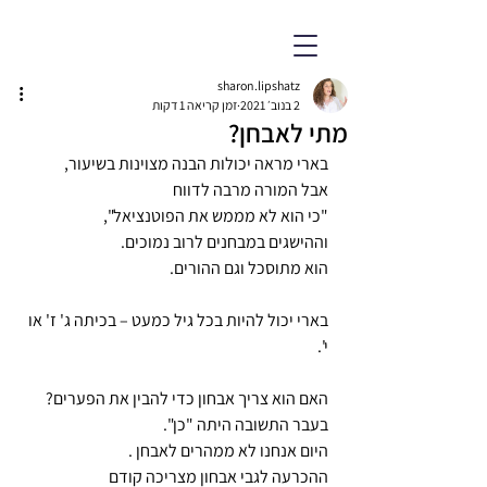
ד״ר שרון ליפשיץ אשווגה
פסיכולוגית חינוכית מומחית
sharon.lipshatz
2 בנוב׳ 2021
זמן קריאה 1 דקות
מתי לאבחן?
בארי מראה יכולות הבנה מצוינות בשיעור, ​
אבל המורה מרבה לדווח ​
"כי הוא לא מממש את הפוטנציאל", ​
וההישגים במבחנים לרוב נמוכים. ​
הוא מתוסכל וגם ההורים.​
בארי יכול להיות בכל גיל כמעט – בכיתה ג' ז' או 
י'.​
האם הוא צריך אבחון כדי להבין את הפערים?​
בעבר התשובה היתה "כן".​
היום אנחנו לא ממהרים לאבחן .​
ההכרעה לגבי אבחון מצריכה קודם ​