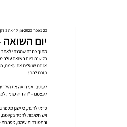
ד״ר שרון ליפשיץ אשווגה
פסיכולוגית חינוכית מומחית
23 באפר׳ 2023
זמן קריאה 2 דקות
יום השואה 
מתוך כתבה שהכנתי לאתר 
כל שנה ביום השואה עולה מ
אנחנו שואלים את עצמנו, הא
תורם להם?
לעתים, אני רואה את הילדים
לעצמנו – "זה היה מזמן, ל
כדאי לדעת, כי ישנן מספר גי
ויש חשיבות להכיר בקיומם,
והתמודדות עימם, מפתחת מו