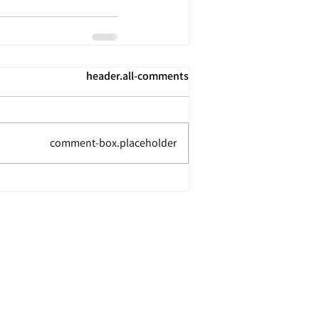
header.all-comments
comment-box.placeholder
© 2020 כל הזכויות שמורות לד״ר שרון ליפשץ אשווגה
עיצוב: קריבין עיצובים | אתר:
ABCreative