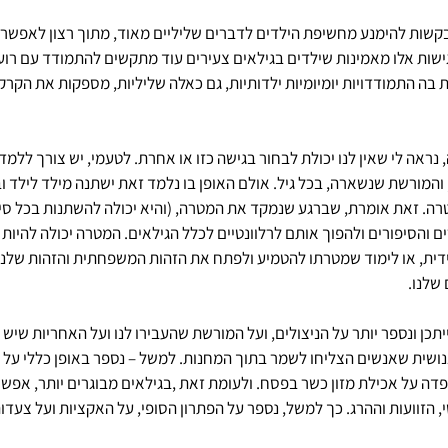
בקשות להימנע מחשיפת הילדים לדברים שליליים מאוד, מתוך רצון לאפשר 
שות אלו מאמינות שילדים בגילאים צעירים עוד מתקשים להתמודד עם רוע וקו
בה התמודדויות יומיומיות ילדותיות, גם כאלה שליליות, מספקות את הקרק
נראה לי שאין לנו יכולת לבחור בגישה כזו או אחרת. לטעמי, יש צורך ללמד
והמורשת שנשארה, בכל גיל. אולם האופן בו נלמד זאת ישתנה מילד לילד ובי
. זאת אומרת, שברגע שנמקד את המטרה, (והיא יכולה להשתנות בכל סיט
ים והסיפורים ולהפוך אותם לרלוונטיים לכלל הגילאים. המטרה יכולה להיות 
דית, או לימוד שמטרתו להטמיע ולפתח את הזהות המשפחתית והזהות שלנו
שלנו.
תכן ונספר יותר על הניצולים, ועל המורשת שהעבירו לנו ועל האחריות שיש ל
ושית שאנשים הצליחו לשמר בתוך המחנות. למשל – נספר באופן כללי על ס
ה על אכילת מזון כשר בפסח. ולעומת זאת ,בגילאים מבוגרים יותר, אפשר 
, הזוועות וההרג. כך למשל, נספר על הפתרון הסופי, על האקציות ועל צעדות