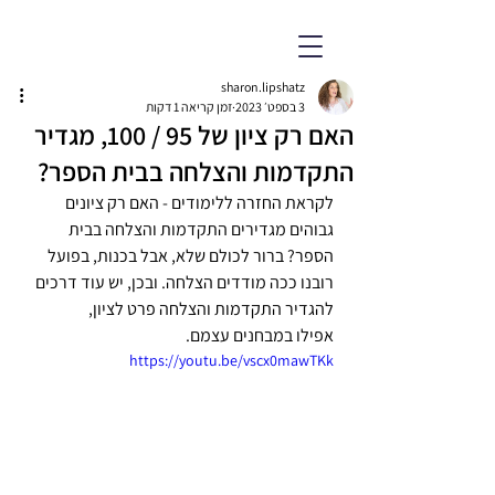
ד״ר שרון ליפשיץ אשווגה
פסיכולוגית חינוכית מומחית
sharon.lipshatz
3 בספט׳ 2023
זמן קריאה 1 דקות
האם רק ציון של 95 / 100, מגדיר
התקדמות והצלחה בבית הספר?
לקראת החזרה ללימודים - האם רק ציונים 
גבוהים מגדירים התקדמות והצלחה בבית 
הספר? ברור לכולם שלא, אבל בכנות, בפועל 
רובנו ככה מודדים הצלחה. ובכן, יש עוד דרכים 
להגדיר התקדמות והצלחה פרט לציון, 
אפילו במבחנים עצמם.
https://youtu.be/vscx0mawTKk