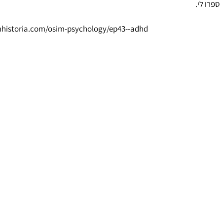
פרו לי.
mhistoria.com/osim-psychology/ep43--adhd