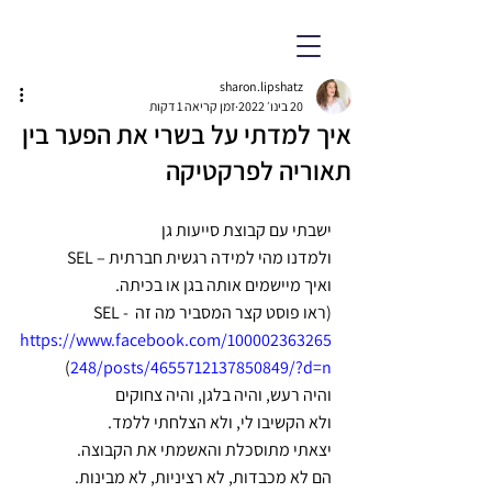
ד״ר שרון ליפשיץ אשווגה
פסיכולוגית חינוכית מומחית
sharon.lipshatz
20 בינו׳ 2022
זמן קריאה 1 דקות
איך למדתי על בשרי את הפער בין
תאוריה לפרקטיקה
ישבתי עם קבוצת סייעות גן
ולמדנו מהי למידה רגשית חברתית – SEL
ואיך מיישמים אותה בגן או בכיתה.
(ראו פוסט קצר המסביר מה זה SEL - 
https://www.facebook.com/100002363265
)
248/posts/4655712137850849/?d=n
והיה רעש, והיה בלגן, והיה צחוקים
ולא הקשיבו לי, ולא הצלחתי ללמד.
יצאתי מתוסכלת והאשמתי את הקבוצה.
הם לא מכבדות, לא רציניות, לא מבינות.